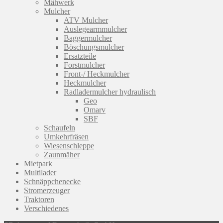
Mähwerk
Mulcher
ATV Mulcher
Auslegearmmulcher
Baggermulcher
Böschungsmulcher
Ersatzteile
Forstmulcher
Front-/ Heckmulcher
Heckmulcher
Radladermulcher hydraulisch
Geo
Omarv
SBF
Schaufeln
Umkehrfräsen
Wiesenschleppe
Zaunmäher
Mietpark
Multilader
Schnäppchenecke
Stromerzeuger
Traktoren
Verschiedenes