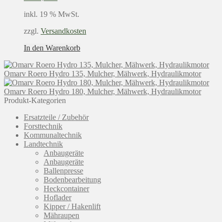
inkl. 19 % MwSt.
zzgl.
Versandkosten
In den Warenkorb
Omarv Roero Hydro 135, Mulcher, Mähwerk, Hydraulikmotor
Omarv Roero Hydro 180, Mulcher, Mähwerk, Hydraulikmotor
Produkt-Kategorien
Ersatzteile / Zubehör
Forsttechnik
Kommunaltechnik
Landtechnik
Anbaugeräte
Anbaugeräte
Ballenpresse
Bodenbearbeitung
Heckcontainer
Hoflader
Kipper / Hakenlift
Mähraupen