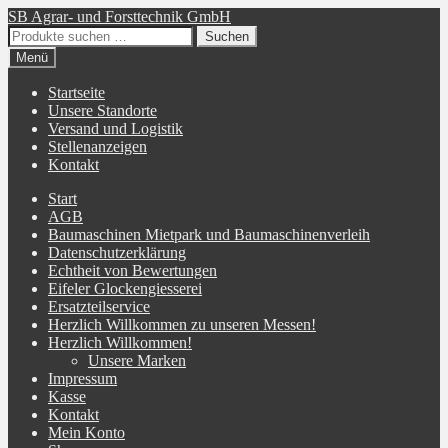
Zur
Zum
SB Agrar- und Forsttechnik GmbH
Navigation
Inhalt
Suchen
Suchen
springen
springen
nach:
Menü
Startseite
Unsere Standorte
Versand und Logistik
Stellenanzeigen
Kontakt
Start
AGB
Baumaschinen Mietpark und Baumaschinenverleih
Datenschutzerklärung
Echtheit von Bewertungen
Eifeler Glockengiesserei
Ersatzteilservice
Herzlich Willkommen zu unseren Messen!
Herzlich Willkommen!
Unsere Marken
Impressum
Kasse
Kontakt
Mein Konto