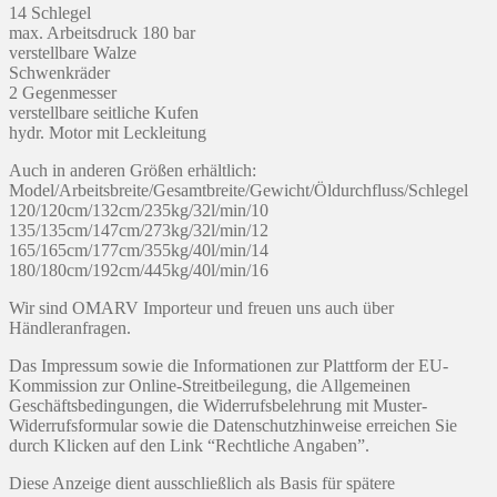
14 Schlegel
max. Arbeitsdruck 180 bar
verstellbare Walze
Schwenkräder
2 Gegenmesser
verstellbare seitliche Kufen
hydr. Motor mit Leckleitung
Auch in anderen Größen erhältlich:
Model/Arbeitsbreite/Gesamtbreite/Gewicht/Öldurchfluss/Schlegel
120/120cm/132cm/235kg/32l/min/10
135/135cm/147cm/273kg/32l/min/12
165/165cm/177cm/355kg/40l/min/14
180/180cm/192cm/445kg/40l/min/16
Wir sind OMARV Importeur und freuen uns auch über
Händleranfragen.
Das Impressum sowie die Informationen zur Plattform der EU-
Kommission zur Online-Streitbeilegung, die Allgemeinen
Geschäftsbedingungen, die Widerrufsbelehrung mit Muster-
Widerrufsformular sowie die Datenschutzhinweise erreichen Sie
durch Klicken auf den Link “Rechtliche Angaben”.
Diese Anzeige dient ausschließlich als Basis für spätere