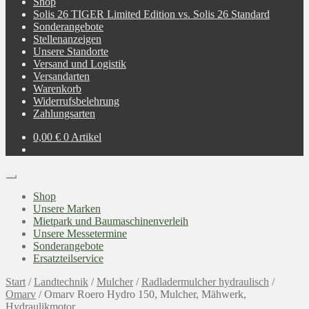
Shop
Solis 26 TIGER Limited Edition vs. Solis 26 Standard
Sonderangebote
Stellenanzeigen
Unsere Standorte
Versand und Logistik
Versandarten
Warenkorb
Widerrufsbelehrung
Zahlungsarten
0,00
€
0 Artikel
Shop
Unsere Marken
Mietpark und Baumaschinenverleih
Unsere Messetermine
Sonderangebote
Ersatzteilservice
Start
/
Landtechnik
/
Mulcher
/
Radladermulcher hydraulisch
/
Omarv
/
Omarv Roero Hydro 150, Mulcher, Mähwerk,
Hydraulikmotor