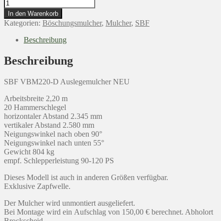
SBF
VBM220-
In den Warenkorb
D
Kategorien:
Böschungsmulcher
,
Mulcher
,
SBF
Böschungsmulcher
Auslegemulcher
Beschreibung
Mulcher
Menge
Beschreibung
SBF VBM220-D Auslegemulcher NEU
Arbeitsbreite 2,20 m
20 Hammerschlegel
horizontaler Abstand 2.345 mm
vertikaler Abstand 2.580 mm
Neigungswinkel nach oben 90°
Neigungswinkel nach unten 55°
Gewicht 804 kg
empf. Schlepperleistung 90-120 PS
Dieses Modell ist auch in anderen Größen verfügbar.
Exklusive Zapfwelle.
Der Mulcher wird unmontiert ausgeliefert.
Bei Montage wird ein Aufschlag von 150,00 € berechnet. Abholort
Brockscheid