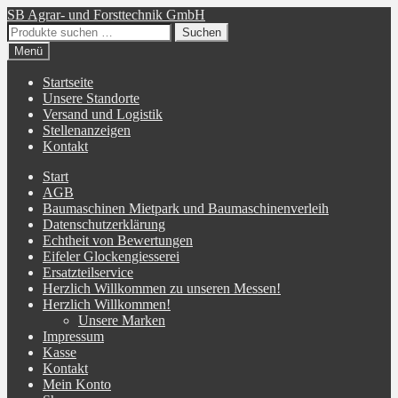
Zur
Zum
SB Agrar- und Forsttechnik GmbH
Navigation
Inhalt
Suchen
Suchen
springen
springen
nach:
Menü
Startseite
Unsere Standorte
Versand und Logistik
Stellenanzeigen
Kontakt
Start
AGB
Baumaschinen Mietpark und Baumaschinenverleih
Datenschutzerklärung
Echtheit von Bewertungen
Eifeler Glockengiesserei
Ersatzteilservice
Herzlich Willkommen zu unseren Messen!
Herzlich Willkommen!
Unsere Marken
Impressum
Kasse
Kontakt
Mein Konto