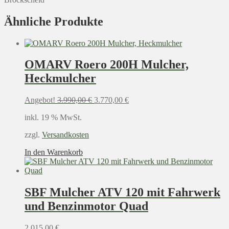
Ähnliche Produkte
OMARV Roero 200H Mulcher,
Heckmulcher
Ursprünglicher
Aktueller
Angebot!
3.990,00
€
3.770,00
€
Preis
Preis
inkl. 19 % MwSt.
war:
ist:
3.990,00 €
3.770,00 €.
zzgl.
Versandkosten
In den Warenkorb
SBF Mulcher ATV 120 mit Fahrwerk
und Benzinmotor Quad
2.015,00
€