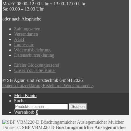
Mo-Fr: 08.00–12.00 Uhr + 13.00–17.00 Uhr
Sa: 09.00 – 13.00 Uhr
oder nach Absprache
Zahlungsarten
Versandarten
AGB
Impressum
Widerrufsbelehrung
Datenschutzerklärung
Eifeler Glockengiesserei
Unser YouTube-Kanal
© SB Agrar- und Forsttechnik GmbH 2026
Datenschutzerklärung
Erstellt mit WooCommerce
.
Mein Konto
Suche
Suchen
Suchen
nach:
Warenkorb
0
Du siehst:
SBF VBM220-D Böschungsmulcher Auslegemulcher