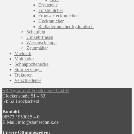
Ersatzteile
Forstmulcher
Front-/ Heckmulcher
Heckmulcher
Radladermulcher hydraulisch
Schaufeln
Umkehrfräsen
Wiesenschleppe
Zaunmäher
Mietpark
Multilader
Schnäppchenecke
Stromerzeuger
Traktoren
Verschiedenes
SB Agrar- und Forsttechnik GmbH
Glockenstraße 51 – 53
54552 Brockscheid
Kontakt:
06573 / 953015 – 0
E-Mail: info@sbaf-technik.de
Unsere Öffnungszeiten: