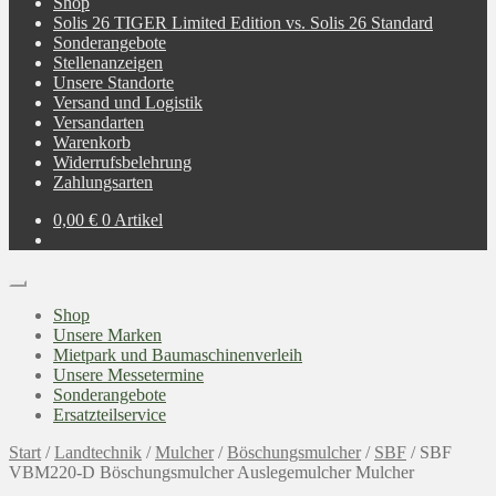
Shop
Solis 26 TIGER Limited Edition vs. Solis 26 Standard
Sonderangebote
Stellenanzeigen
Unsere Standorte
Versand und Logistik
Versandarten
Warenkorb
Widerrufsbelehrung
Zahlungsarten
0,00
€
0 Artikel
Shop
Unsere Marken
Mietpark und Baumaschinenverleih
Unsere Messetermine
Sonderangebote
Ersatzteilservice
Start
/
Landtechnik
/
Mulcher
/
Böschungsmulcher
/
SBF
/
SBF
VBM220-D Böschungsmulcher Auslegemulcher Mulcher