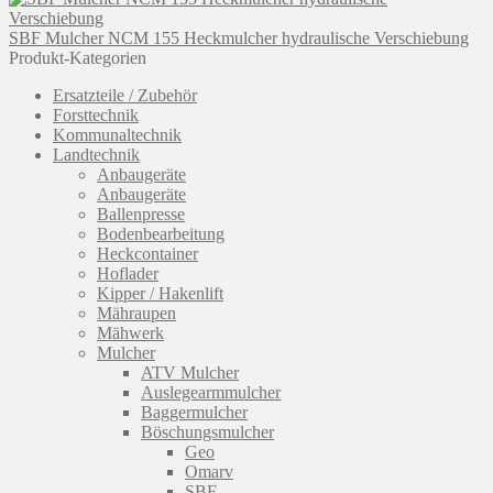
SBF Mulcher NCM 155 Heckmulcher hydraulische Verschiebung
Produkt-Kategorien
Ersatzteile / Zubehör
Forsttechnik
Kommunaltechnik
Landtechnik
Anbaugeräte
Anbaugeräte
Ballenpresse
Bodenbearbeitung
Heckcontainer
Hoflader
Kipper / Hakenlift
Mähraupen
Mähwerk
Mulcher
ATV Mulcher
Auslegearmmulcher
Baggermulcher
Böschungsmulcher
Geo
Omarv
SBF