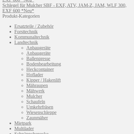
Schlegel für Mulcher SBF - EXF, ATV, JAM-Z, JAM, WLF 300,
EXF 600 *Neu*
Produkt-Kategorien
Ersatzteile / Zubehör
Forsttechnik
Kommunaltechnik
Landtechnik
Anbaugeräte
Anbaugeräte
Ballenpresse
Bodenbearbeitung
Heckcontainer
Hoflader
Kipper / Hakenlift
Mähraupen
Mähwerk
Mulcher
Schaufeln
Umkehrfräsen
Wiesenschleppe
Zaunmäher
Mietpark
Multilader
Schnäppchenecke