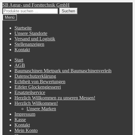
Zur
Zum
SB Agrar- und Forsttechnik GmbH
Navigation
Inhalt
Suchen
Suchen
springen
springen
nach:
Menü
Startseite
Unsere Standorte
Versand und Logistik
Stellenanzeigen
Kontakt
Start
AGB
Baumaschinen Mietpark und Baumaschinenverleih
Datenschutzerklärung
Echtheit von Bewertungen
Eifeler Glockengiesserei
Ersatzteilservice
Herzlich Willkommen zu unseren Messen!
Herzlich Willkommen!
Unsere Marken
Impressum
Kasse
Kontakt
Mein Konto