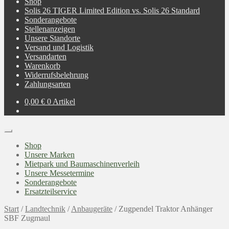
Shop
Solis 26 TIGER Limited Edition vs. Solis 26 Standard
Sonderangebote
Stellenanzeigen
Unsere Standorte
Versand und Logistik
Versandarten
Warenkorb
Widerrufsbelehrung
Zahlungsarten
0,00
€
0 Artikel
Shop
Unsere Marken
Mietpark und Baumaschinenverleih
Unsere Messetermine
Sonderangebote
Ersatzteilservice
Start
/
Landtechnik
/
Anbaugeräte
/
Zugpendel Traktor Anhänger
SBF Zugmaul