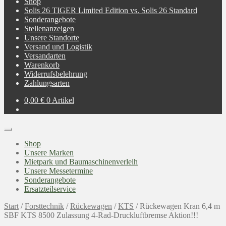
Shop
Solis 26 TIGER Limited Edition vs. Solis 26 Standard
Sonderangebote
Stellenanzeigen
Unsere Standorte
Versand und Logistik
Versandarten
Warenkorb
Widerrufsbelehrung
Zahlungsarten
0,00
€
0 Artikel
Shop
Unsere Marken
Mietpark und Baumaschinenverleih
Unsere Messetermine
Sonderangebote
Ersatzteilservice
Start
/
Forsttechnik
/
Rückewagen
/
KTS
/
Rückewagen Kran 6,4 m
SBF KTS 8500 Zulassung 4-Rad-Druckluftbremse Aktion!!!