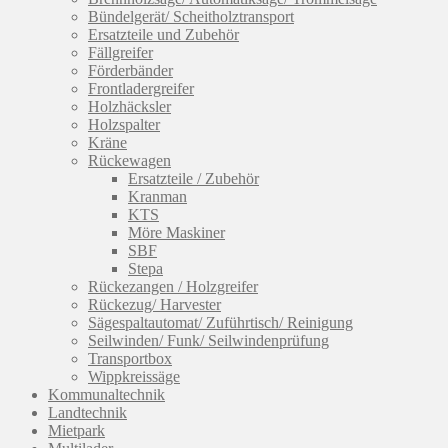
Bündelgerät/ Scheitholztransport
Ersatzteile und Zubehör
Fällgreifer
Förderbänder
Frontladergreifer
Holzhäcksler
Holzspalter
Kräne
Rückewagen
Ersatzteile / Zubehör
Kranman
KTS
Möre Maskiner
SBF
Stepa
Rückezangen / Holzgreifer
Rückezug/ Harvester
Sägespaltautomat/ Zuführtisch/ Reinigung
Seilwinden/ Funk/ Seilwindenprüfung
Transportbox
Wippkreissäge
Kommunaltechnik
Landtechnik
Mietpark