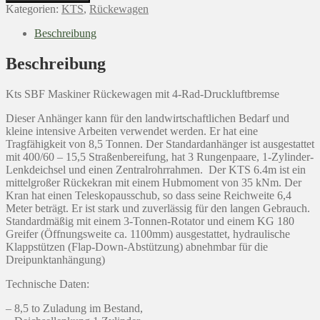
6,4
Kategorien:
KTS
,
Rückewagen
m
SBF
Beschreibung
KTS
8500
Beschreibung
Zulassung
4-
Kts SBF Maskiner Rückewagen mit 4-Rad-Druckluftbremse
Rad-
Druckluftbremse
Dieser Anhänger kann für den landwirtschaftlichen Bedarf und
Aktion!!!
kleine intensive Arbeiten verwendet werden. Er hat eine
Menge
Tragfähigkeit von 8,5 Tonnen. Der Standardanhänger ist ausgestattet
mit 400/60 – 15,5 Straßenbereifung, hat 3 Rungenpaare, 1-Zylinder-
Lenkdeichsel und einen Zentralrohrrahmen. Der KTS 6.4m ist ein
mittelgroßer Rückekran mit einem Hubmoment von 35 kNm. Der
Kran hat einen Teleskopausschub, so dass seine Reichweite 6,4
Meter beträgt. Er ist stark und zuverlässig für den langen Gebrauch.
Standardmäßig mit einem 3-Tonnen-Rotator und einem KG 180
Greifer (Öffnungsweite ca. 1100mm) ausgestattet, hydraulische
Klappstützen (Flap-Down-Abstützung) abnehmbar für die
Dreipunktanhängung)
Technische Daten:
– 8,5 to Zuladung im Bestand,