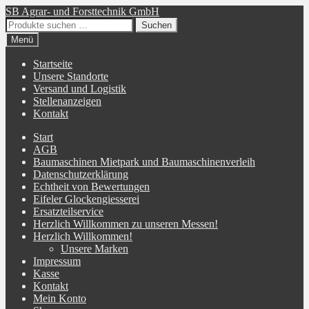
Zur
Zum
SB Agrar- und Forsttechnik GmbH
Navigation
Inhalt
Suchen
Suchen
springen
springen
nach:
Menü
Startseite
Unsere Standorte
Versand und Logistik
Stellenanzeigen
Kontakt
Start
AGB
Baumaschinen Mietpark und Baumaschinenverleih
Datenschutzerklärung
Echtheit von Bewertungen
Eifeler Glockengiesserei
Ersatzteilservice
Herzlich Willkommen zu unseren Messen!
Herzlich Willkommen!
Unsere Marken
Impressum
Kasse
Kontakt
Mein Konto