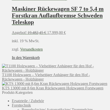
Maskiner Rückewagen SF 7 to 5,4 m
Forstkran Auflaufbremse Schweden
Teleskop
Ursprünglicher
Aktueller
Angebot!
19.482,45
€
17.999,00
€
Preis
Preis
inkl. 19 % MwSt.
war:
ist:
19.482,45 €
17.999,00 €.
zzgl.
Versandkosten
In den Warenkorb
T1100 Holzwagen – Vielseitiger Anhänger für den Hof -
Rückewagen - Holzhänger
KTS 13000 mit 8,6m Kran Rückewagen Holzwagen Forstwagen
Produkt-Kategorien
Ersatzteile / Zubehör
Forsttechnik
Brennholzsäge/ Automatiksäge/ Trommelsäge