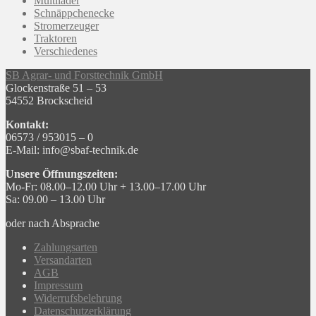
Multilader
Schnäppchenecke
Stromerzeuger
Traktoren
Verschiedenes
SB Agrar- und Forsttechnik GmbH
Glockenstraße 51 – 53
54552 Brockscheid
Kontakt:
06573 / 953015 – 0
E-Mail: info@sbaf-technik.de
Unsere Öffnungszeiten:
Mo-Fr: 08.00–12.00 Uhr + 13.00–17.00 Uhr
Sa: 09.00 – 13.00 Uhr
oder nach Absprache
Zahlungsarten
Versandarten
AGB
Impressum
Widerrufsbelehrung
Datenschutzerklärung