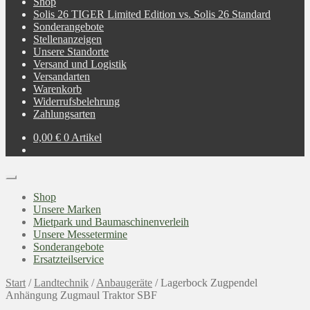
Shop
Solis 26 TIGER Limited Edition vs. Solis 26 Standard
Sonderangebote
Stellenanzeigen
Unsere Standorte
Versand und Logistik
Versandarten
Warenkorb
Widerrufsbelehrung
Zahlungsarten
0,00
€
0 Artikel
Shop
Unsere Marken
Mietpark und Baumaschinenverleih
Unsere Messetermine
Sonderangebote
Ersatzteilservice
Start
/
Landtechnik
/
Anbaugeräte
/
Lagerbock Zugpendel
Anhängung Zugmaul Traktor SBF