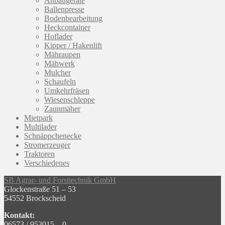
Anbaugeräte
Ballenpresse
Bodenbearbeitung
Heckcontainer
Hoflader
Kipper / Hakenlift
Mähraupen
Mähwerk
Mulcher
Schaufeln
Umkehrfräsen
Wiesenschleppe
Zaunmäher
Mietpark
Multilader
Schnäppchenecke
Stromerzeuger
Traktoren
Verschiedenes
SB Agrar- und Forsttechnik GmbH
Glockenstraße 51 – 53
54552 Brockscheid
Kontakt:
06573 / 953015 – 0