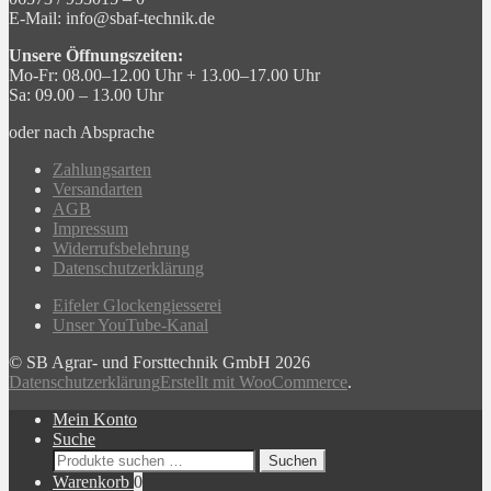
E-Mail: info@sbaf-technik.de
Unsere Öffnungszeiten:
Mo-Fr: 08.00–12.00 Uhr + 13.00–17.00 Uhr
Sa: 09.00 – 13.00 Uhr
oder nach Absprache
Zahlungsarten
Versandarten
AGB
Impressum
Widerrufsbelehrung
Datenschutzerklärung
Eifeler Glockengiesserei
Unser YouTube-Kanal
© SB Agrar- und Forsttechnik GmbH 2026
Datenschutzerklärung
Erstellt mit WooCommerce
.
Mein Konto
Suche
Suchen
Suchen
nach:
Warenkorb
0