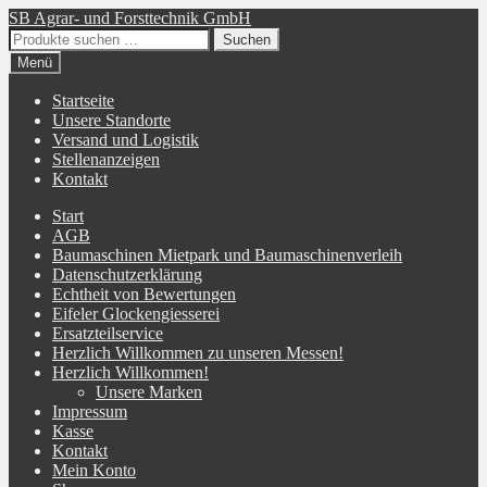
Zur
Zum
SB Agrar- und Forsttechnik GmbH
Navigation
Inhalt
Suchen
Suchen
springen
springen
nach:
Menü
Startseite
Unsere Standorte
Versand und Logistik
Stellenanzeigen
Kontakt
Start
AGB
Baumaschinen Mietpark und Baumaschinenverleih
Datenschutzerklärung
Echtheit von Bewertungen
Eifeler Glockengiesserei
Ersatzteilservice
Herzlich Willkommen zu unseren Messen!
Herzlich Willkommen!
Unsere Marken
Impressum
Kasse
Kontakt
Mein Konto